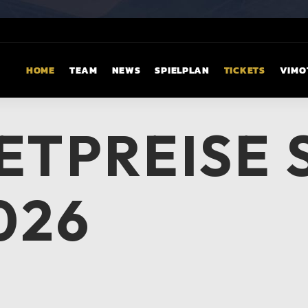
HOME
TEAM
NEWS
SPIELPLAN
TICKETS
VIMO
KETPREISE
026