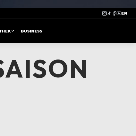
EN
THEK
BUSINESS
 SAISON